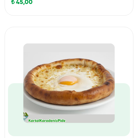
₺
45,00