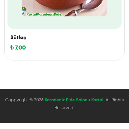
Sütlaç
₺
7,00
Coppyright © 2026
Karadeniz Pide Salonu Kartal
. All Rights
Reserved.