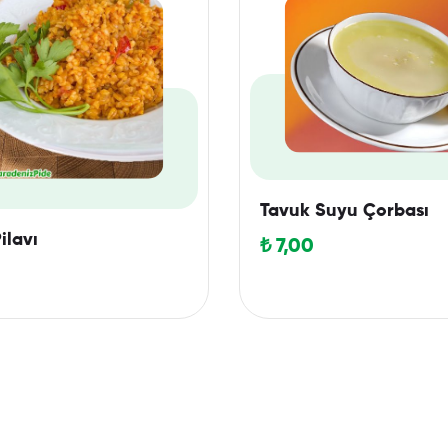
Tavuk Suyu Çorbası
ilavı
₺
7,00