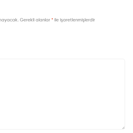
nmayacak.
Gerekli alanlar
*
ile işaretlenmişlerdir