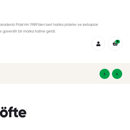
aradeniz Pide’nin 1989’den beri harika pideler ve kebaplar
güvenilir bir marka haline geldi.
0
₺
₺
13,00
13,00
öfte