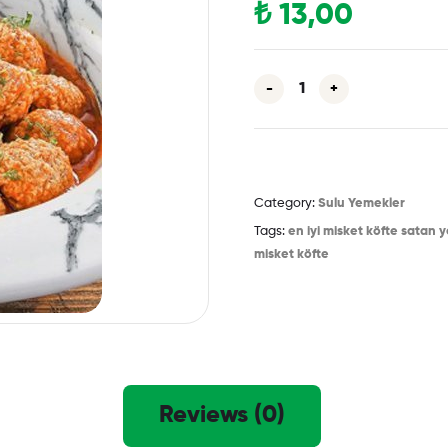
₺
13,00
-
+
Category:
Sulu Yemekler
Tags:
en iyi misket köfte satan y
misket köfte
Reviews (0)