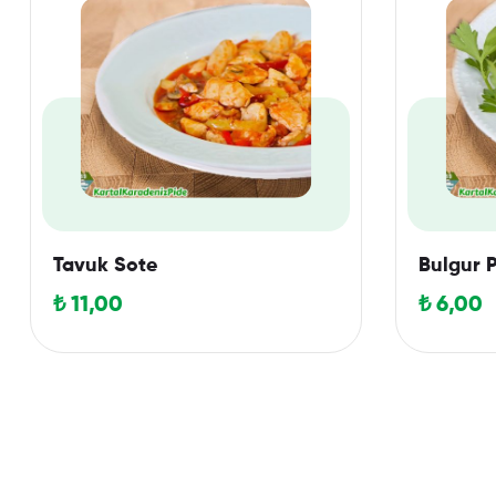
Tavuk Sote
Bulgur P
₺
11,00
₺
6,00