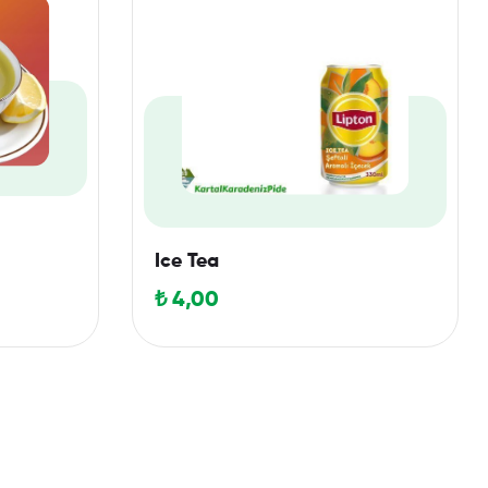
Ice Tea
₺
4,00