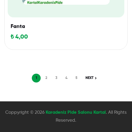
Fanta
₺
4,00
1
2
3
4
5
NEXT
Coppyright © 2026
Karadeniz Pide Salonu Kartal
. All Rights
Reserved.