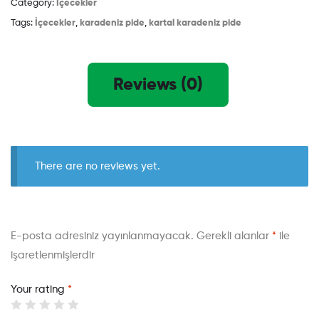
Category:
İçecekler
Tags:
İçecekler
,
karadeniz pide
,
kartal karadeniz pide
Reviews (0)
There are no reviews yet.
E-posta adresiniz yayınlanmayacak.
Gerekli alanlar
*
ile
işaretlenmişlerdir
Your rating
*