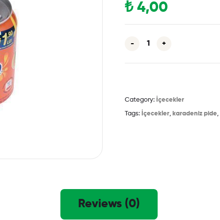
₺
4,00
-
+
Category:
İçecekler
Tags:
İçecekler
,
karadeniz pide
,
Reviews (0)