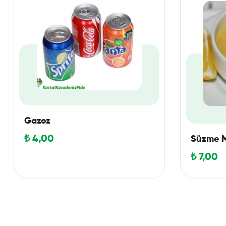
Gazoz
₺
4,00
Süzme M
₺
7,00