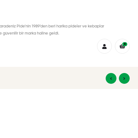
aradeniz Pide’nin 1989’den beri harika pideler ve kebaplar
güvenilir bir marka haline geldi.
0
₺
₺
4,00
4,00