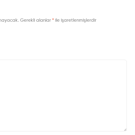
nmayacak.
Gerekli alanlar
*
ile işaretlenmişlerdir