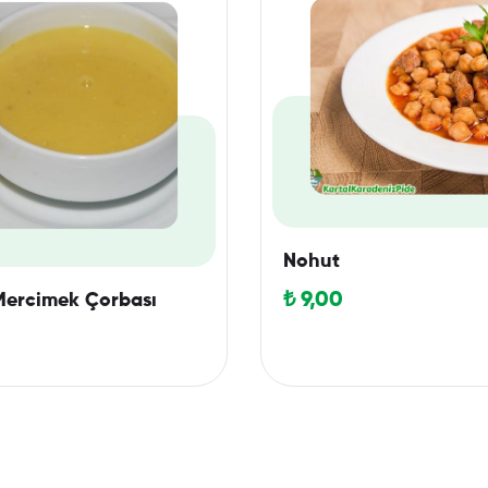
Nohut
₺
9,00
ercimek Çorbası