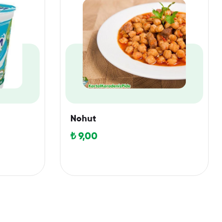
Nohut
₺
9,00