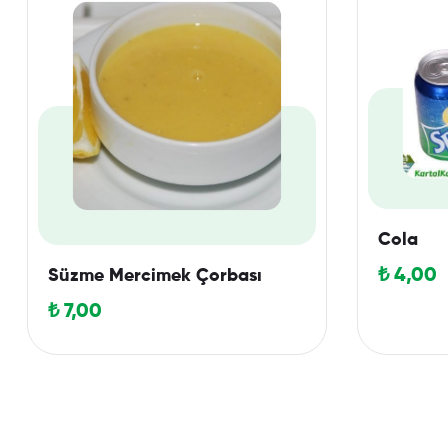
Cola
₺
4,00
Süzme Mercimek Çorbası
₺
7,00