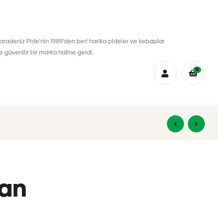
aradeniz Pide’nin 1989’den beri harika pideler ve kebaplar
güvenilir bir marka haline geldi.
0
₺
₺
2,00
2,00
ran