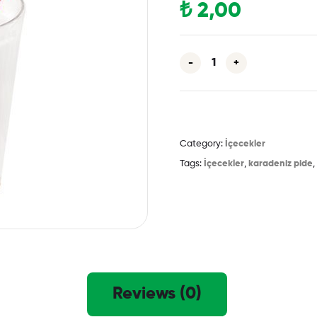
₺
2,00
-
+
Category:
İçecekler
Tags:
İçecekler
,
karadeniz pide
,
Reviews (0)