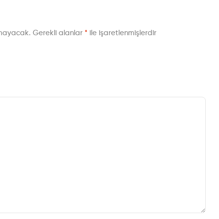
nmayacak.
Gerekli alanlar
*
ile işaretlenmişlerdir